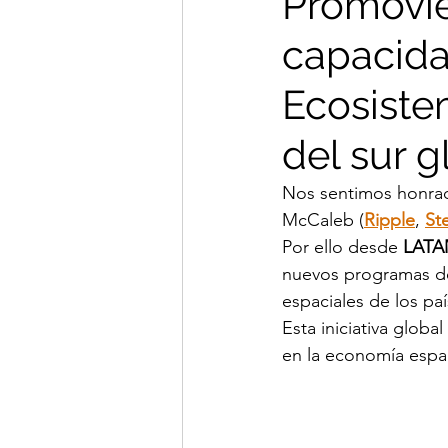
Promovie
capacida
Ecosiste
del sur g
Nos sentimos honrado
McCaleb (
Ripple
, 
St
Por ello desde 
LATAM
nuevos programas de
espaciales de los paí
Esta iniciativa globa
en la economía espac