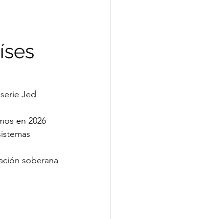
íses
serie Jed 
mos en 2026 
istemas 
pación soberana 