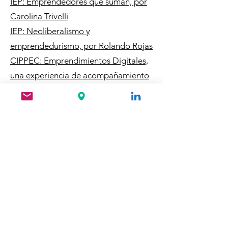
IEP: Emprendedores que suman, por
Carolina Trivelli
IEP: Neoliberalismo y
emprendedurismo, por Rolando Rojas
CIPPEC: Emprendimientos Digitales,
una experiencia de acompañamiento
en ciudades argentinas
CIPPEC: Evaluación de cursos para
personas emprendedoras de la
Ciudad Autónoma de Buenos Aires
CIPPEC: Ciudades intermedias como
polos de emprendedurismo digital
inclusivo
Grupo FARO: Emprendimiento: ¿Es el
crédito un catalizador del
emprendimiento?: Retos y