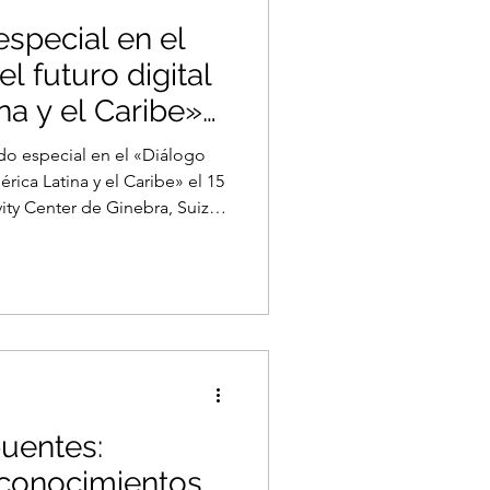
especial en el
l futuro digital
na y el Caribe»
ectivity Center
o especial en el «Diálogo
rica Latina y el Caribe» el 15
ity Center de Ginebra, Suiza.
r la Red de Democracia
acyNetwork (YDN), una
de Democracias (CoD)
oD) que apoya a líderes
ses a través de grupos
liderazgo y el acceso a foros
uentes:
 conocimientos