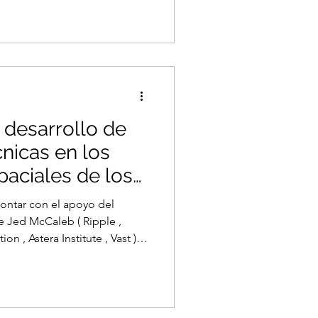
 desarrollo de
nicas en los
aciales de los
lobal
ontar con el apoyo del
ie Jed McCaleb ( Ripple ,
n , Astera Institute , Vast )
ter for Advocacy and Global
26 nuevos programas de
cnicas dentro de los
s países en desarrollo del