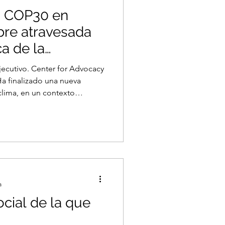
a COP30 en
bre atravesada
ca de la
ompetitiva.
jecutivo. Center for Advocacy
a finalizado una nueva
contexto
 potencias como EE. UU.,
tre otros actores regionales
nómicas complejas compiten
nológico y económico. Con
ada como telón de fondo, la
climática arroja como
a
 la que