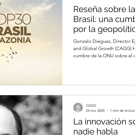
Reseña sobre l
Brasil: una cum
por la geopolíti
mutipolaridad c
Gonzalo Diéguez, Director E
and Global Growth (CAGG) H
cumbre de la ONU sobre el clima, en un 
geopolítico en el que varias
China, la UE, India, Rusia en
con interdependencias eco
por el liderazgo político, tec
esta multipolaridad fragment
agenda de la última cumbre 
CAGG
24 nov 2025
1 min de lectur
La innovación social de
nadie habla