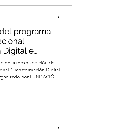
ipación soberana en la
 del programa
acional
Digital e
icial
e de la tercera edición del
onal "Transformación Digital
co organizado por FUNDACIÓN
Una inmersión completa en el
a
icas,
sis de casos junto a 25 prof