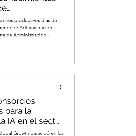
de
Pública de
en tres productivos días de
uperior de Administración
ana de Administración
jecutivo, Gonzalo Dieguez,
ncipal en conferencias
il en Villavicencio, Popayán y
 “Territorios Prósperos”,
e Chile, Argentina y
ntó con la participaci
nsorcios
s para la
a IA en el sector
n Argentina
lobal Growth participó en las