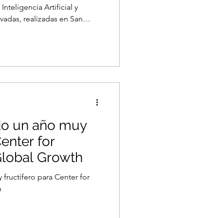
nteligencia Artificial y
vadas, realizadas en San
 con la Universidad Católica
to nivel centradas en la
rollo tecnológico del sector
es reunieron a altos
 tres podere
ido un año muy
Center for
Global Growth
 fructífero para Center for
h