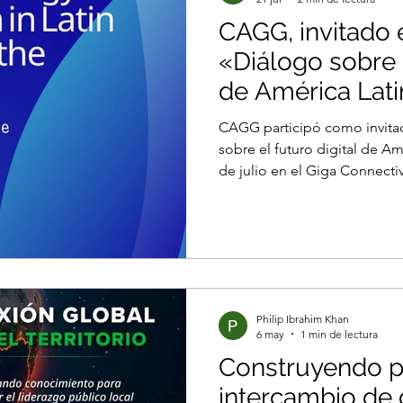
CAGG, invitado 
«Diálogo sobre e
de América Lati
en el Giga Conn
CAGG participó como invitad
de Suiza
sobre el futuro digital de Amé
de julio en el Giga Connectiv
El evento fue organizado po
Juvenil (YDN) Youth Democr
iniciativa de la Comunidad 
Communityof Democracies (C
emergentes de más de 80 paí
regionales, el desarrollo de 
Philip Ibrahim Khan
6 may
1 min de lectura
Construyendo p
intercambio de