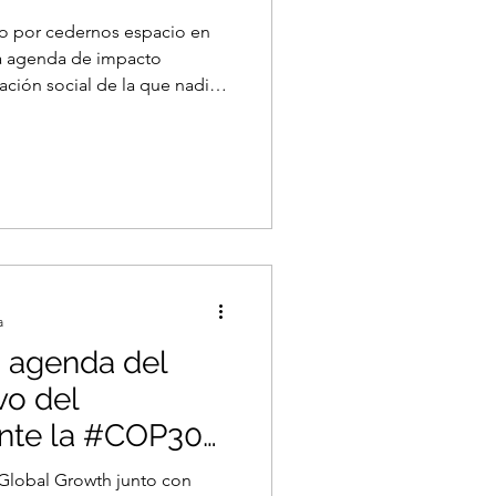
zo por cedernos espacio en
la agenda de impacto
ción social de la que nadie
an. Leer nota completa
a
 agenda del
vo del
nte la #COP30
 Growth junto con