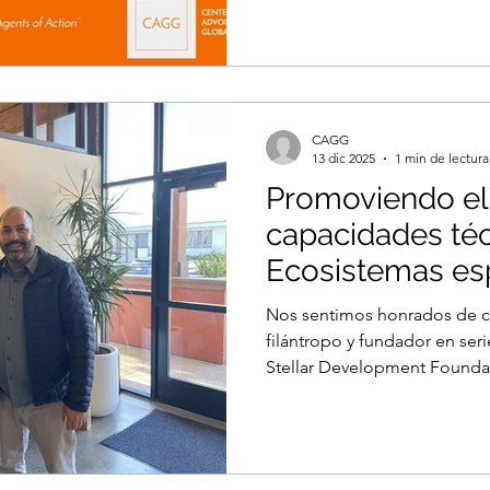
CAGG
13 dic 2025
1 min de lectura
Promoviendo el
capacidades téc
Ecosistemas esp
países del sur g
Nos sentimos honrados de c
filántropo y fundador en ser
Stellar Development Foundatio
Por ello desde LATAMyC Cen
Growth impulsaremos en 20
desarrollo de capacidades té
ecosistemas espaciales de lo