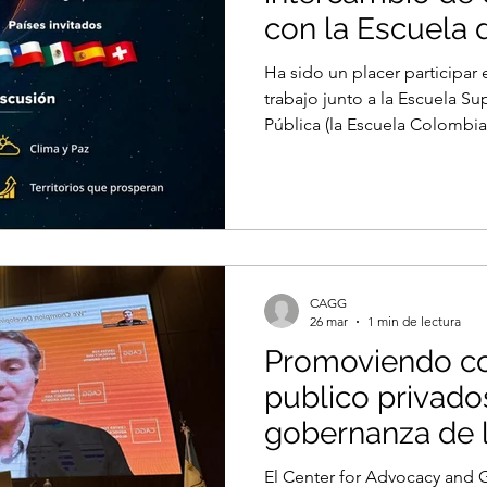
con la Escuela 
Administración 
Ha sido un placer participar 
Colombia
trabajo junto a la Escuela S
Pública (la Escuela Colombi
Pública). Nuestro Director E
participó como expositor pri
realizadas del 28 al 30 de abr
Tunja, como parte de la serie
junto a destacados colegas d
Colombia. Cada encuentro co
CAGG
26 mar
1 min de lectura
Promoviendo co
publico privado
gobernanza de l
de la minería e
El Center for Advocacy and G