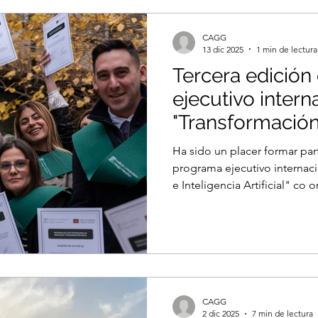
Sur Global Esta iniciativa global se focaliza en promover y
desarrollar una mayor partic
CAGG
13 dic 2025
1 min de lectura
Tercera edición
ejecutivo intern
"Transformación 
Inteligencia Artif
Ha sido un placer formar part
programa ejecutivo internaci
e Inteligencia Artificial" 
ORTEGA-MARAÑÓN e Instituto de Investigación y
Educación Económica y dirigido por Manuel Arenilla Sáez
y Óscar Cortés, Ph.D 💡 🛜 
ecosistema de la hashtag#IA y l
hashtag#TransformaciónDigital mediante clases teór
visitas institucionales y análi
CAGG
2 dic 2025
7 min de lectura