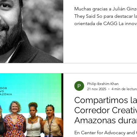
Muchas gracias a Julián Gin
They Said So para destacar 
orientada de CAGG La innova
habla, por Philip Ibrahim Kh
Philip Ibrahim Khan
21 nov 2025
4 min de lectur
Compartimos la
Corredor Creati
Amazonas dura
en Brasil
En Center for Advocacy and Global