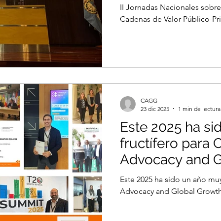
II Jornadas Nacionales sobre I
Cadenas de Valor Público-Pri
Juan, Argentina. En conjunto
de Cuyo y el Poder Judicial de San Juan , CAGG lideró
dos sesiones de trabajo de al
innovación digital y el desar
minero provincial. Las sesion
funcionarios públicos de los
CAGG
23 dic 2025
1 min de lectura
Este 2025 ha s
fructífero para 
Advocacy and 
Este 2025 ha sido un año muy
Advocacy and Global Growt