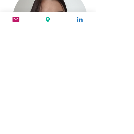
Amani Mustafa Mhinda
AURORA MERCADÉ
Asuntos Humanitarios
Leer más