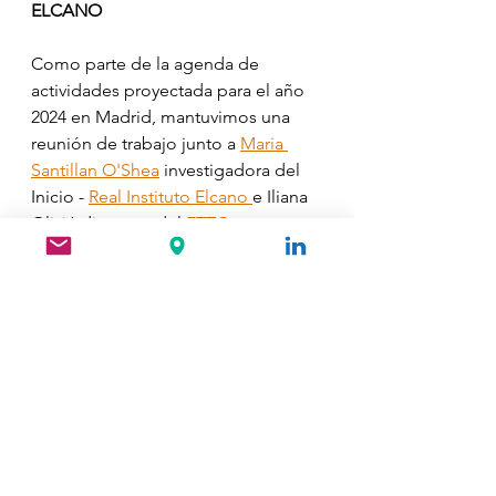
ELCANO
Como parte de la agenda de 
actividades proyectada para el año 
2024 en Madrid, mantuvimos una 
reunión de trabajo junto a 
Maria 
Santillan O'Shea
 investigadora del 
Inicio - 
Real Instituto Elcano 
e Iliana 
Olivié directora del 
ETTG - 
european think tanks group 
Durante el encuentro, exploramos 
diferentes opciones para organizar 
un ciclo de encuentros presenciales 
y también bajo formato híbrido 
involucrando a organizaciones y 
especialistas en cooperación y 
desarrollo de América Latina y de 
Europa.